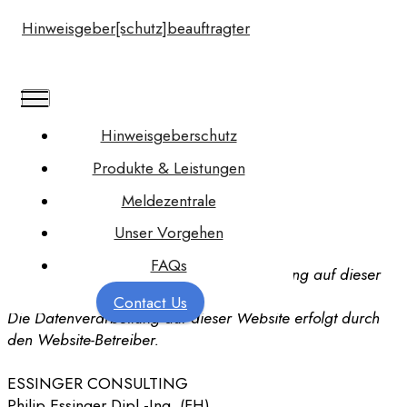
Hinweisgeber[schutz]beauftragter
Hinweisgeberschutz
Produkte & Leistungen
Datenschutzhinweise
Meldezentrale
Unser Vorgehen
Hinweis zur verantwortlichen Stelle
FAQs
Wer ist verantwortlich für die Datenerfassung auf dieser
Website?
Contact Us
Die Datenverarbeitung auf dieser Website erfolgt durch
den Website-Betreiber.
ESSINGER CONSULTING
Philip Essinger Dipl.-Ing. (FH)