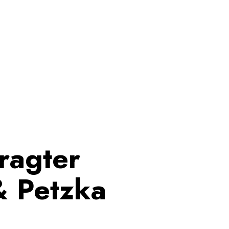
ragter
& Petzka