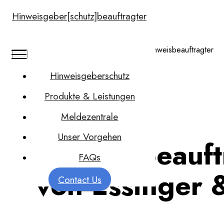
Hinweisgeber[schutz]beauftragter
Hinweisgeberschutz
Produkte & Leistungen
Meldezentrale
Unser Vorgehen
Hinweisbeauft
FAQs
von Essinger 
Contact Us